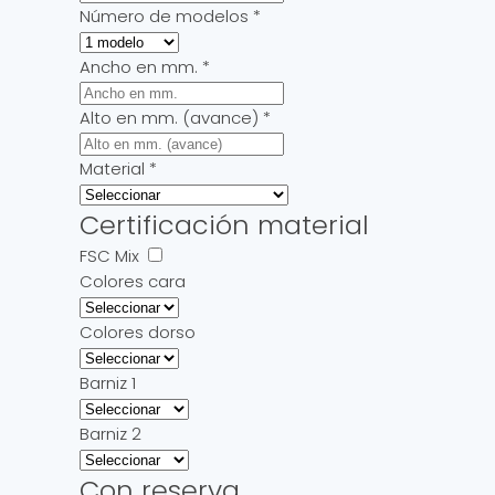
Número de modelos
*
Ancho en mm.
*
Alto en mm. (avance)
*
Material
*
Certificación material
FSC Mix
Colores cara
Colores dorso
Barniz 1
Barniz 2
Con reserva