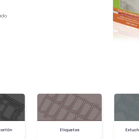
gado
cartón
Etiquetas
Estuch