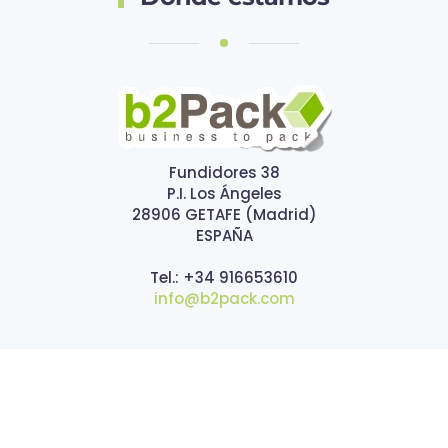
Fundidores 38
P.I. Los Ángeles
28906 GETAFE (Madrid)
ESPAÑA
Tel.: +34 916653610
info@b2pack.com
Ofrecemos estuches y etiquetas
impresionantes,
recursos para dar